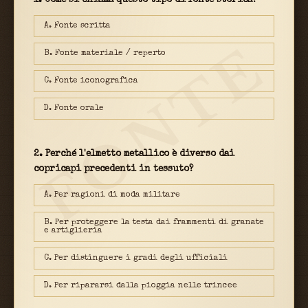
1. Come si chiama questo tipo di fonte storica?
A. Fonte scritta
FONTE
B. Fonte materiale / reperto
C. Fonte iconografica
D. Fonte orale
2. Perché l'elmetto metallico è diverso dai
copricapi precedenti in tessuto?
A. Per ragioni di moda militare
B. Per proteggere la testa dai frammenti di granate
e artiglieria
C. Per distinguere i gradi degli ufficiali
D. Per ripararsi dalla pioggia nelle trincee