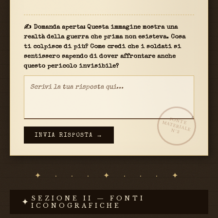
✍ Domanda aperta: Questa immagine mostra una
realtà della guerra che prima non esisteva. Cosa
ti colpisce di più? Come credi che i soldati si
sentissero sapendo di dover affrontare anche
questo pericolo invisibile?
FONTE
MATERIALE
N°3
INVIA RISPOSTA →
✦ · · · ✦ · · · ✦
SEZIONE II — FONTI
✦
ICONOGRAFICHE