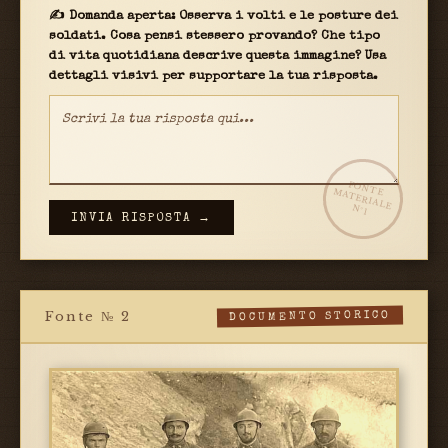
✍ Domanda aperta: Osserva i volti e le posture dei
soldati. Cosa pensi stessero provando? Che tipo
di vita quotidiana descrive questa immagine? Usa
dettagli visivi per supportare la tua risposta.
FONTE
MATERIALE
N°1
INVIA RISPOSTA →
Fonte № 2
DOCUMENTO STORICO