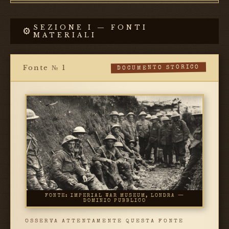
SEZIONE I — FONTI
⚙
MATERIALI
Fonte № 1
DOCUMENTO STORICO
FONTE: IMPERIAL WAR MUSEUM, LONDRA —
DOMINIO PUBBLICO
OSSERVA ATTENTAMENTE QUESTA FONTE