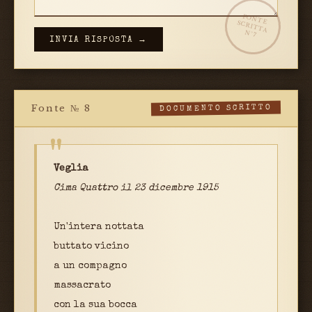
FONTE
SCRITTA
N°7
INVIA RISPOSTA →
Fonte № 8
DOCUMENTO SCRITTO
Veglia
Cima Quattro il 23 dicembre 1915
Un'intera nottata
buttato vicino
a un compagno
massacrato
con la sua bocca