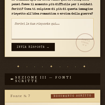
pensi fosse il momento più difficile per i soldati
feriti? Cosa ti colpisce di più di questa immagine
rispetto all'idea romantica o eroica della guerra?
FONTE
VISIVA
N°6
INVIA RISPOSTA →
✦ · · · ✦ · · · ✦
SEZIONE III — FONTI
✒
SCRITTE
Fonte № 7
DOCUMENTO SCRITTO